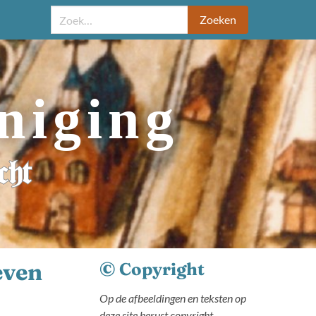
Zoeken
niging
cht
even
© Copyright
Op de afbeeldingen en teksten op
deze site berust copyright.