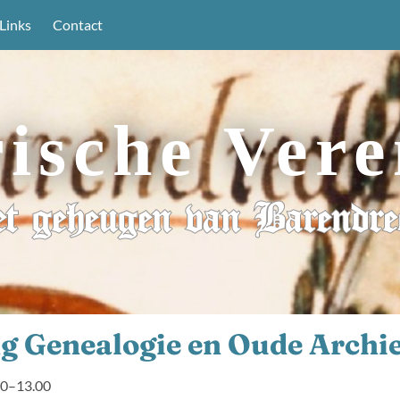
Links
Contact
rische Vere
t geheugen van Barendre
ng Genealogie en Oude Archi
00–13.00