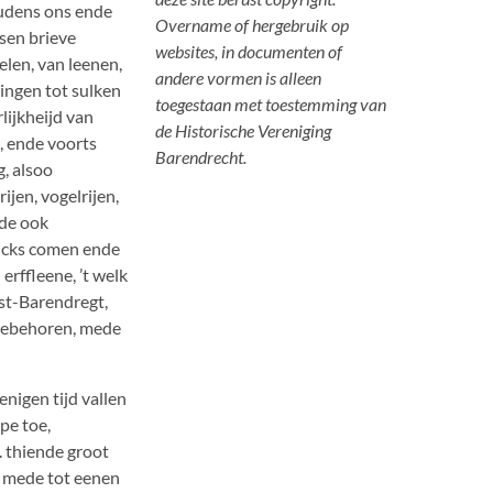
oudens ons ende
Overname of hergebruik op
nsen brieve
websites, in documenten of
elen, van leenen,
andere vormen is alleen
ingen tot sulken
toegestaan met toestemming van
rlijkheijd van
de Historische Vereniging
, ende voorts
Barendrecht.
, alsoo
ijen, vogelrijen,
nde ook
ijcks comen ende
 erffleene, ’t welk
est-Barendregt,
toebehoren, mede
enigen tijd vallen
pe toe,
. thiende groot
; mede tot eenen