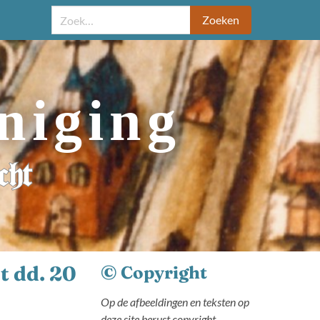
Zoeken
niging
cht
t dd. 20
© Copyright
Op de afbeeldingen en teksten op
deze site berust copyright.