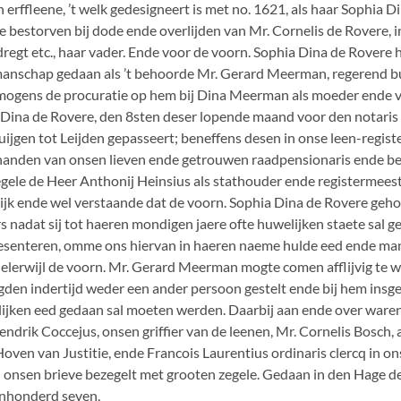
n erffleene, ’t welk gedesigneert is met no. 1621, als haar Sophia 
bestorven bij dode ende overlijden van Mr. Cornelis de Rovere, in
egt etc., haar vader. Ende voor de voorn. Sophia Dina de Rovere h
manschap gedaan als ’t behoorde Mr. Gerard Meerman, regerend b
rmogens de procuratie op hem bij Dina Meerman als moeder ende 
 Dina de Rovere, den 8sten deser lopende maand voor den notaris
uijgen tot Leijden gepasseert; beneffens desen in onse leen-regist
n handen van onsen lieven ende getrouwen raadpensionaris ende 
gele de Heer Anthonij Heinsius als stathouder ende registermees
ijk ende wel verstaande dat de voorn. Sophia Dina de Rovere geho
rs nadat sij tot haeren mondigen jaere ofte huwelijken staete sal 
resenteren, omme ons hiervan in haeren naeme hulde eed ende ma
elerwijl de voorn. Mr. Gerard Meerman mogte comen afflijvig te w
gden indertijd weder een ander persoon gestelt ende bij hem insgel
lijken eed gedaan sal moeten werden. Daarbij aan ende over waren
drik Coccejus, onsen griffier van de leenen, Mr. Cornelis Bosch,
oven van Justitie, ende Francois Laurentius ordinaris clercq in ons
onsen brieve bezegelt met grooten zegele. Gedaan in den Hage d
enhonderd seven,