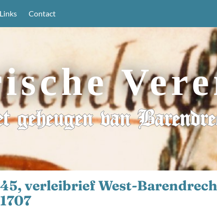
Links
Contact
rische Vere
t geheugen van Barendre
 145, verleibrief West-Barendrech
 1707