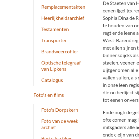
De Staeten van H
Remplacementakten
eenen ijgelijcx r
Sophia Dina de Ro
Heerlijkheidsarchief
te houden van on
Testamenten
regt ende leene a
West-Barendregt,
Transporten
met allen sijnen
Brandweercohier
binnensdijcks als
staelen, veenen e
Optische telegraaf
van Lipkens
uijtgenomen alle
vallen sullen, als
Catalogus
in onse leen reg
die nu bedijckt 
Foto's en films
tot eenen onverst
Foto's Dorpskern
Ende nogh de gehe
ofte comen mag in
Foto van de week
mitsgaders alle 
archief
ende cleijn van 
Bestellen films