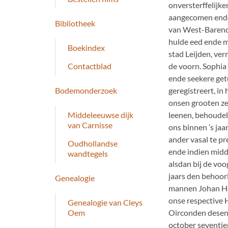
onversterffelijke
aangecomen ende 
Bibliotheek
van West-Barendr
hulde eed ende 
Boekindex
stad Leijden, ve
de voorn. Sophia
Contactblad
ende seekere get
geregistreert, i
Bodemonderzoek
onsen grooten ze
leenen, behoudel
Middeleeuwse dijk
van Carnisse
ons binnen ’s jaa
ander vasal te p
Oudhollandse
ende indien midd
wandtegels
alsdan bij de voo
jaars den behoor
Genealogie
mannen Johan Hen
onse respective H
Genealogie van Cleys
Oirconden desen 
Oem
october seventi