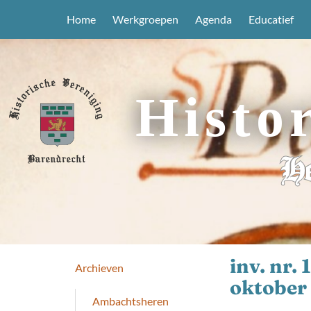
Home
Werkgroepen
Agenda
Educatief
Histo
He
inv. nr.
Archieven
oktober
Ambachtsheren