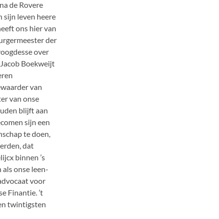
Dina de Rovere
 sijn leven heere
eeft ons hier van
urgermeester der
voogdesse over
 Jacob Boekweijt
eren
bewaarder van
ter van onse
uden blijft aan
gecomen sijn een
nschap te doen,
erden, dat
ijcx binnen ’s
 als onse leen-
 advocaat voor
e Finantie. ’t
en twintigsten