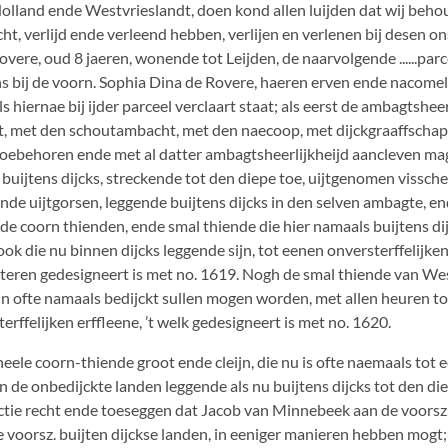
olland ende Westvrieslandt, doen kond allen luijden dat wij beh
echt, verlijd ende verleend hebben, verlijen en verlenen bij desen o
vere, oud 8 jaeren, wonende tot Leijden, de naarvolgende ......parc
s bij de voorn. Sophia Dina de Rovere, haeren erven ende nacomel
ls hiernae bij ijder parceel verclaart staat; als eerst de ambagtshee
 met den schoutambacht, met den naecoop, met dijckgraaffschap
 toebehoren ende met al datter ambagtsheerlijkheijd aancleven mag
 buijtens dijcks, streckende tot den diepe toe, uijtgenomen visscher
nde uijtgorsen, leggende buijtens dijcks in den selven ambagte, e
 de coorn thienden, ende smal thiende die hier namaals buijtens d
 ook die nu binnen dijcks leggende sijn, tot eenen onversterffelijken
isteren gedesigneert is met no. 1619. Nogh de smal thiende van W
sijn ofte namaals bedijckt sullen mogen worden, met allen heuren 
erffelijken erffleene, ’t welk gedesigneert is met no. 1620.
ele coorn-thiende groot ende cleijn, die nu is ofte naemaals tot e
 de onbedijckte landen leggende als nu buijtens dijcks tot den die
actie recht ende toeseggen dat Jacob van Minnebeek aan de voorsz
de voorsz. buijten dijckse landen, in eeniger manieren hebben mogt