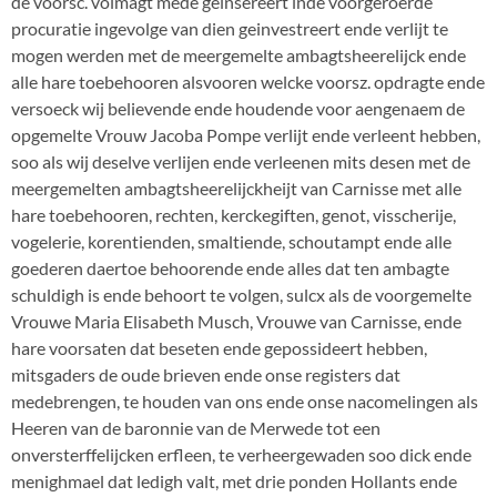
de voorsc. volmagt mede geinsereert inde voorgeroerde
procuratie ingevolge van dien geinvestreert ende verlijt te
mogen werden met de meergemelte ambagtsheerelijck ende
alle hare toebehooren alsvooren welcke voorsz. opdragte ende
versoeck wij believende ende houdende voor aengenaem de
opgemelte Vrouw Jacoba Pompe verlijt ende verleent hebben,
soo als wij deselve verlijen ende verleenen mits desen met de
meergemelten ambagtsheerelijckheijt van Carnisse met alle
hare toebehooren, rechten, kerckegiften, genot, visscherije,
vogelerie, korentienden, smaltiende, schoutampt ende alle
goederen daertoe behoorende ende alles dat ten ambagte
schuldigh is ende behoort te volgen, sulcx als de voorgemelte
Vrouwe Maria Elisabeth Musch, Vrouwe van Carnisse, ende
hare voorsaten dat beseten ende gepossideert hebben,
mitsgaders de oude brieven ende onse registers dat
medebrengen, te houden van ons ende onse nacomelingen als
Heeren van de baronnie van de Merwede tot een
onversterffelijcken erfleen, te verheergewaden soo dick ende
menighmael dat ledigh valt, met drie ponden Hollants ende