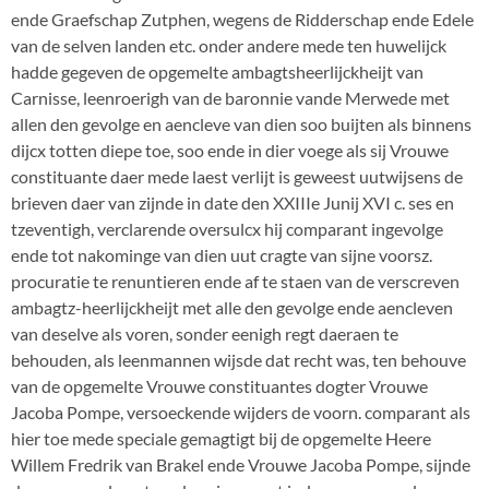
ende Graefschap Zutphen, wegens de Ridderschap ende Edele
van de selven landen etc. onder andere mede ten huwelijck
hadde gegeven de opgemelte ambagtsheerlijckheijt van
Carnisse, leenroerigh van de baronnie vande Merwede met
allen den gevolge en aencleve van dien soo buijten als binnens
dijcx totten diepe toe, soo ende in dier voege als sij Vrouwe
constituante daer mede laest verlijt is geweest uutwijsens de
brieven daer van zijnde in date den XXIIIe Junij XVI c. ses en
tzeventigh, verclarende oversulcx hij comparant ingevolge
ende tot nakominge van dien uut cragte van sijne voorsz.
procuratie te renuntieren ende af te staen van de verscreven
ambagtz-heerlijckheijt met alle den gevolge ende aencleven
van deselve als voren, sonder eenigh regt daeraen te
behouden, als leenmannen wijsde dat recht was, ten behouve
van de opgemelte Vrouwe constituantes dogter Vrouwe
Jacoba Pompe, versoeckende wijders de voorn. comparant als
hier toe mede speciale gemagtigt bij de opgemelte Heere
Willem Fredrik van Brakel ende Vrouwe Jacoba Pompe, sijnde