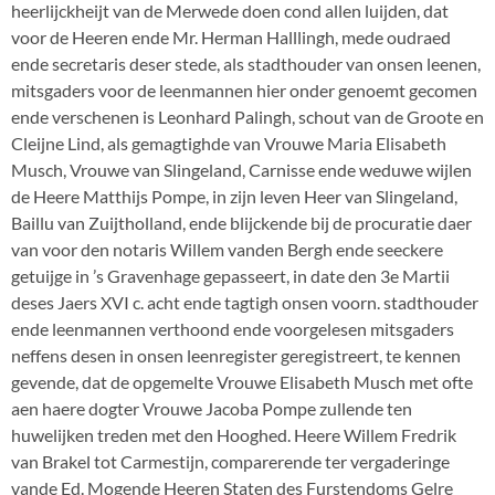
heerlijckheijt van de Merwede doen cond allen luijden, dat
voor de Heeren ende Mr. Herman Halllingh, mede oudraed
ende secretaris deser stede, als stadthouder van onsen leenen,
mitsgaders voor de leenmannen hier onder genoemt gecomen
ende verschenen is Leonhard Palingh, schout van de Groote en
Cleijne Lind, als gemagtighde van Vrouwe Maria Elisabeth
Musch, Vrouwe van Slingeland, Carnisse ende weduwe wijlen
de Heere Matthijs Pompe, in zijn leven Heer van Slingeland,
Baillu van Zuijtholland, ende blijckende bij de procuratie daer
van voor den notaris Willem vanden Bergh ende seeckere
getuijge in ’s Gravenhage gepasseert, in date den 3e Martii
deses Jaers XVI c. acht ende tagtigh onsen voorn. stadthouder
ende leenmannen verthoond ende voorgelesen mitsgaders
neffens desen in onsen leenregister geregistreert, te kennen
gevende, dat de opgemelte Vrouwe Elisabeth Musch met ofte
aen haere dogter Vrouwe Jacoba Pompe zullende ten
huwelijken treden met den Hooghed. Heere Willem Fredrik
van Brakel tot Carmestijn, comparerende ter vergaderinge
vande Ed. Mogende Heeren Staten des Furstendoms Gelre