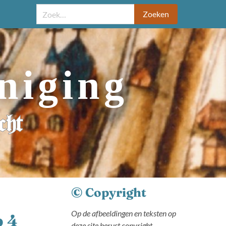
Zoeken
niging
cht
© Copyright
Op de afbeeldingen en teksten op
p 4
deze site berust copyright.