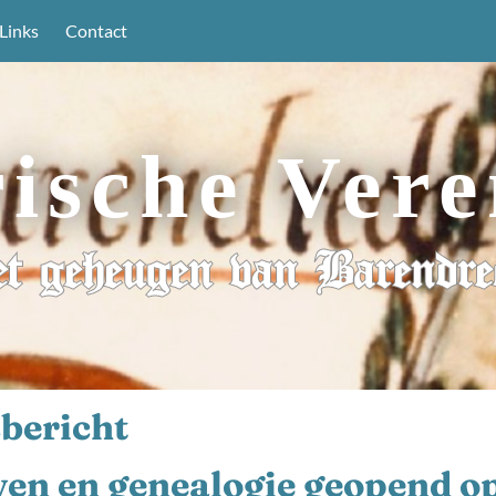
Links
Contact
rische Vere
t geheugen van Barendre
bericht
en en genealogie geopend o