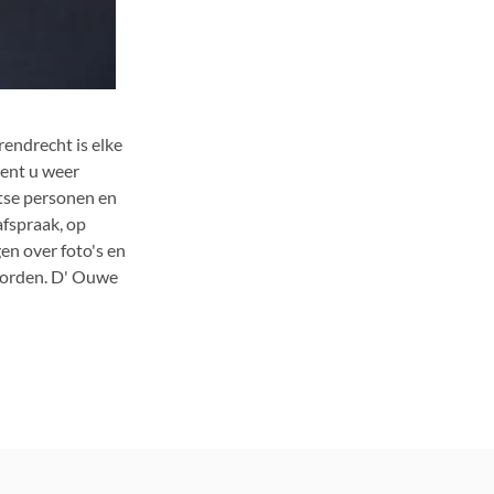
endrecht is elke
bent u weer
tse personen en
afspraak, op
en over foto's en
worden. D' Ouwe