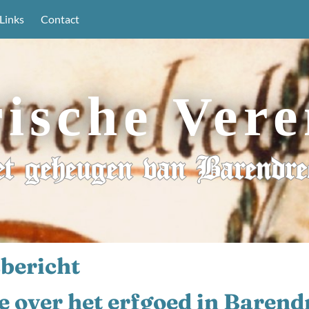
Links
Contact
rische Vere
t geheugen van Barendre
bericht
 over het erfgoed in Barend