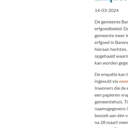
14-03-2024
De gemeente Bar
erfgoedbeleid. D
gemeente meer in
erfgoed in Baren
hieraan hechten.
opgehaald waarm
kan worden gege
De enquête kan 
ingevuld via
www.
Inwoners die de 
een papieren vrag
gemeentehuis. Ti
naamsgegevens in
bezoek aan één 
na 28 maart neem