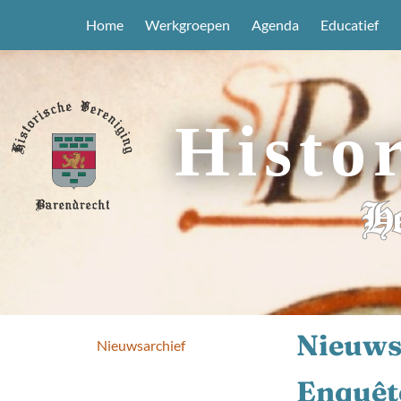
Home
Werkgroepen
Agenda
Educatief
Histo
He
Nieuws
Nieuwsarchief
Enquête