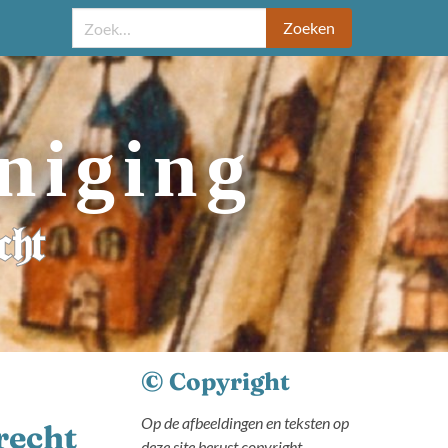
Zoeken
niging
cht
© Copyright
Op de afbeeldingen en teksten op
recht
deze site berust copyright.