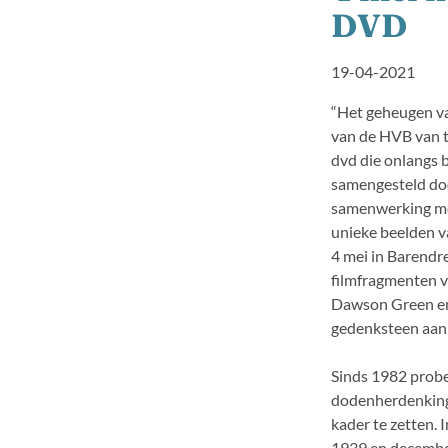
DVD
19-04-2021
“Het geheugen va
van de HVB van t
dvd die onlangs 
samengesteld doo
samenwerking me
unieke beelden 
4 mei in Barend
filmfragmenten v
Dawson Green en
gedenksteen aan 
Sinds 1982 prob
dodenherdenking 
kader te zetten.
1939 en decembe