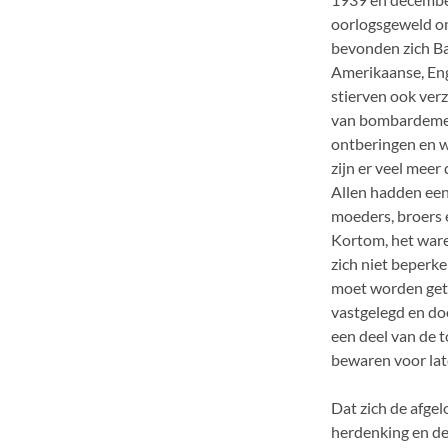
oorlogsgeweld o
bevonden zich Ba
Amerikaanse, Eng
stierven ook ver
van bombardemen
ontberingen en w
zijn er veel mee
Allen hadden een
moeders, broers 
Kortom, het war
zich niet beperk
moet worden get
vastgelegd en do
een deel van de 
bewaren voor lat
Dat zich de afgel
herdenking en de 