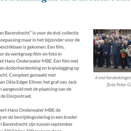
n Barendrecht” is voor de dvd-collectie
oepassing maar in het bijzonder voor de
beschikbaar is gekomen. Een film,
r de werkgroep film-en foto in
t Hans Onderwater MBE. Een film met
van dodenherdenking en kranslegging op
recht. Compleet gemaakt met
4 mei herdenkingen
an Okla Edger Ellmer, het graf van Jack
(foto Peter 
 aangevuld met de plaatsing van de
de Dorpsstraat.
eert Hans Onderwater MBE de
en de bevrijdingsviering in een breder
 In Barendrecht zijn tussen september
r 1950 bijna 100 mensen door