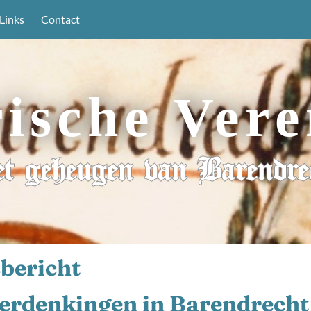
Links
Contact
rische Vere
t geheugen van Barendre
bericht
herdenkingen in Barendrecht