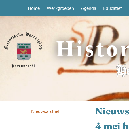
Home
Werkgroepen
Agenda
Educatief
Histo
He
Nieuws
Nieuwsarchief
4 mei 