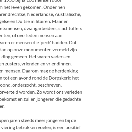
m het leven gekomen. Onder hen
rendrechtse, Nederlandse, Australische,
else en Duitse militairen. Maar er
zetsmensen, dwangarbeiders, slachtoffers
ten, of overleden mensen aan
aren er mensen die ‘pech’ hadden. Dat
r dan op onze monumenten vermeld zijn.
 ding gemeen. Het waren vaders en
en zusters, vrienden en vriendinnen.
en mensen. Daarom mag de herdenking
en tot een avond rond de Dorpskerk; het
oond, onderzocht, beschreven,
orverteld worden. Zo wordt ons verleden
toekomst en zullen jongeren die gedachte
er.
open jaren steeds meer jongeren bij de
viering betrokken voelen, is een positief