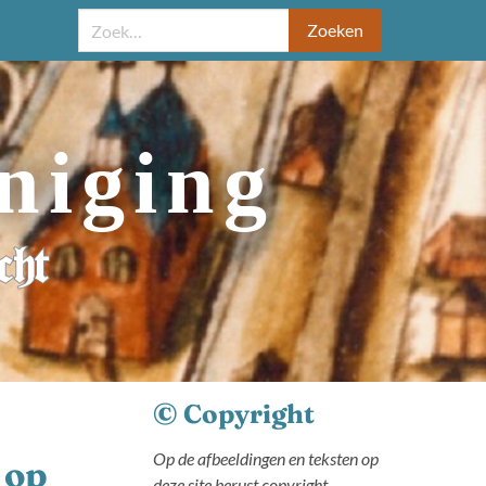
Zoeken
niging
cht
© Copyright
Op de afbeeldingen en teksten op
 op
deze site berust copyright.