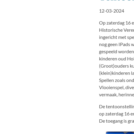
12-03-2024
Op zaterdag 16 e
Historische Vere
ingericht met spe
nog geen IPads w
gespeeld worden.
kinderen oud Holl
(Groot)ouders k
(klein)kinderen l
Spellen zoals on
Vlooienspel, dive
vermaak, herinne
De tentoonstelli
op zaterdag 16 e
De toegang is grat