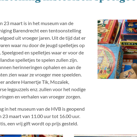
n 23 maart is in het museum van de
niging Barendrecht een tentoonstelling
elgoed uit vroeger jaren. Uit de tijd dat er
aren waar nu door de jeugd spelletjes op
 Speelgoed en spelletjes waar er voor de
andse spelletjes te spelen zullen zijn.
unnen herinneringen ophalen en aan de
aten zien waar ze vroeger mee speelden.
der andere Hamertje Tik, Mozaïek,
rse legpuzzels enz. zullen voor het nodige
ringen en verhalen van vroeger zorgen.
ng in het museum van de HVB is geopend
n 23 maart van 11.00 uur tot 16.00 uur.
is, een vrij gift wordt op prijs gesteld.