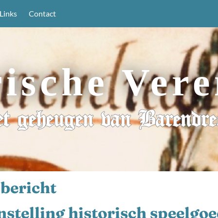
Links
Contact
rische Vere
t geheugen van Barendre
bericht
stelling historisch speelgo