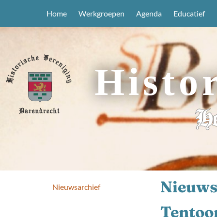
Home
Werkgroepen
Agenda
Educatief
Histo
He
Nieuws
Nieuwsarchief
Tentoon