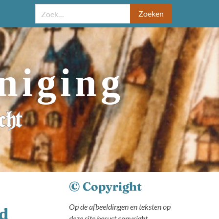
Zoeken
niging
cht
© Copyright
Op de afbeeldingen en teksten op
ed
deze site berust copyright.