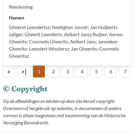
Reeckening
Namen
Gheeret Leendertsz; Neeltghen Jansdr; Jan Huijberts
zaliger; Gheerit Leenderts; Aelbert Jansz Ruijter; Aerien
Gheerits; Coornelis Gheerits; Aelbert Jans; Janneken
Gheerits; Leendert Woutersz; Jan Gheerits; Coornelis
Gheeritsz
>
>|
1
2
3
4
5
6
7
© Copyright
Op de afbeeldingen en teksten op deze site berust copyright.
Overname of hergebruik op websites, in documenten of andere
vormen is alleen toegestaan met toestemming van de Historische
Vereniging Barendrecht.