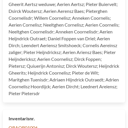
Gheerit Aertsz weduwe; Aerien Aertsz; Pieter Buiervelt;
Dsirck Woutersz; Aerien Aerensz Baes; Pieterghen
Coornelisdr; Willem Coornelisz; Anneken Coornelis;
Aerien Cornelisz; Neeltghen Cornelisz; Aerien Coornelis;
Neeltghen Coornelisdr; Anneken Coornelisdr; Aerien
Heijndrick Outraet; Daniel Foppen van Driel; Aerien
Dirch; Leendert Aeriensz Smitshoeck; Cornelis Aereinsz
zaliger; Pieter Heijndricksz; Aerien Ariensz Baes; Pieter
Heijndericksz; Aerien Coornelisz; Dirck Foppen;
Pietersz; Quiuerijn Antonisz; Dirck Woutersz; Heijndrick
Gheerits; Heijndrick Coornelisz; Pieter de Wit;
Maritghen Tuenisdr; Adriaen Hijndrick Outraedt; Adrien
Coornelisz Hoordijck; Aerien Dircht; Leednert Areiensz;
Pieter Pietersdr
Inventarisnr.
ORAOB01006