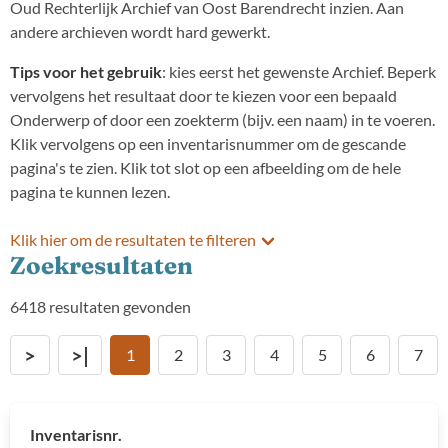
Oud Rechterlijk Archief van Oost Barendrecht inzien. Aan
andere archieven wordt hard gewerkt.
Tips voor het gebruik
: kies eerst het gewenste Archief. Beperk
vervolgens het resultaat door te kiezen voor een bepaald
Onderwerp of door een zoekterm (bijv. een naam) in te voeren.
Klik vervolgens op een inventarisnummer om de gescande
pagina's te zien. Klik tot slot op een afbeelding om de hele
pagina te kunnen lezen.
Klik hier om de resultaten te filteren
Zoekresultaten
Kies archief
6418 resultaten gevonden
>
>|
1
2
3
4
5
6
7
Kies onderwerp
Inventarisnr.
Vanaf (jaartal)