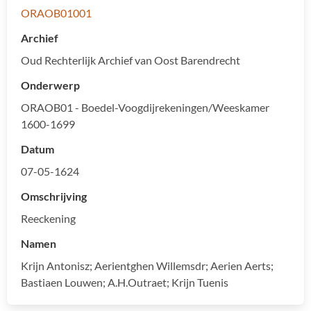
ORAOB01001
Archief
Tot en met (jaartal)
Oud Rechterlijk Archief van Oost Barendrecht
Onderwerp
ORAOB01 - Boedel-Voogdijrekeningen/Weeskamer
Zoektekst
1600-1699
Datum
07-05-1624
Activeer filter
Wis filters
Omschrijving
Reeckening
Namen
Krijn Antonisz; Aerientghen Willemsdr; Aerien Aerts;
Bastiaen Louwen; A.H.Outraet; Krijn Tuenis